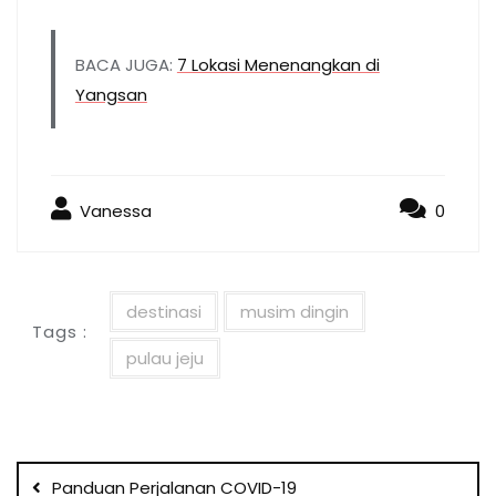
BACA JUGA:
7 Lokasi Menenangkan di
Yangsan
Vanessa
0
destinasi
musim dingin
Tags :
pulau jeju
Post
navigation
Panduan Perjalanan COVID-19