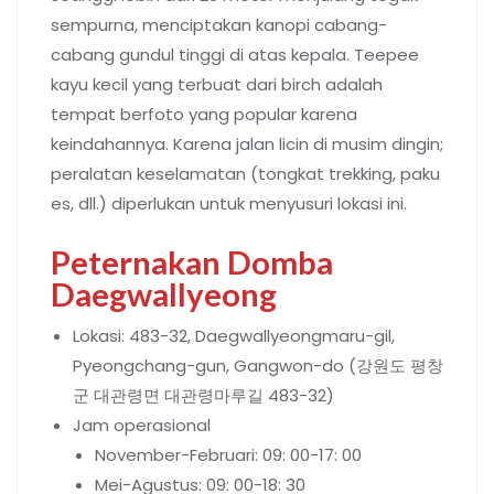
sempurna, menciptakan kanopi cabang-
cabang gundul tinggi di atas kepala. Teepee
kayu kecil yang terbuat dari birch adalah
tempat berfoto yang popular karena
keindahannya. Karena jalan licin di musim dingin;
peralatan keselamatan (tongkat trekking, paku
es, dll.) diperlukan untuk menyusuri lokasi ini.
Peternakan Domba
Daegwallyeong
Lokasi: 483-32, Daegwallyeongmaru-gil,
Pyeongchang-gun, Gangwon-do (강원도 평창
군 대관령면 대관령마루길 483-32)
Jam operasional
November-Februari: 09: 00-17: 00
Mei-Agustus: 09: 00-18: 30