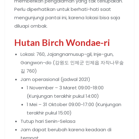
memberikan pengalaman yang tak terlupakan.
Perlu diperhatikan untuk berhati-hati saat
mengunjungi pantai ini, karena lokasi bisa saja
diluapi ombak.
Hutan Birch Wondae-ri
Lokasi: 760, Jajangnamusup-gil, Inje-gun,
Gangwon-do (강원도 인제군 인제읍 자작나무숲
길 760)
Jam operasional (jadwal 2021)
1 November – 3 Maret 09:00-18:00
(Kunjungan terakhir pukul 14:00)
1 Mei – 31 Oktober 09:00-17:00 (Kunjungan
terakhir pukul 15:00)
Tutup hari Senin-Selasa
Jam dapat berubah karena keadaan di
tempat