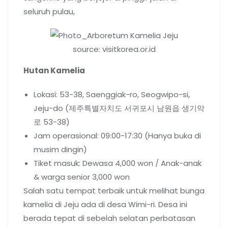
seluruh pulau,
source: visitkorea.or.id
Hutan Kamelia
Lokasi: 53-38, Saenggiak-ro, Seogwipo-si,
Jeju-do (제주특별자치도 서귀포시 남원읍 생기악
로 53-38)
Jam operasional: 09:00-17:30 (Hanya buka di
musim dingin)
Tiket masuk: Dewasa 4,000 won / Anak-anak
& warga senior 3,000 won
Salah satu tempat terbaik untuk melihat bunga
kamelia di Jeju ada di desa Wimi-ri. Desa ini
berada tepat di sebelah selatan perbatasan