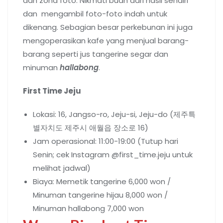
dan zona foto. Nikmati buah dari hasil sendiri
dan mengambil foto-foto indah untuk
dikenang. Sebagian besar perkebunan ini juga
mengoperasikan kafe yang menjual barang-
barang seperti jus tangerine segar dan
minuman
hallabong
.
First Time Jeju
Lokasi: 16, Jangso-ro, Jeju-si, Jeju-do (제주특
별자치도 제주시 애월읍 장소로 16)
Jam operasional: 11:00-19:00 (Tutup hari
Senin; cek Instagram @first_time.jeju untuk
melihat jadwal)
Biaya: Memetik tangerine 6,000 won /
Minuman tangerine hijau 8,000 won /
Minuman hallabong 7,000 won