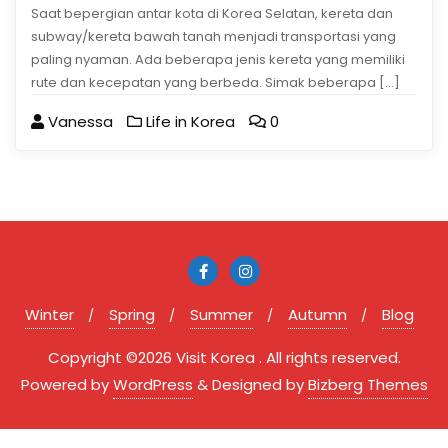
Saat bepergian antar kota di Korea Selatan, kereta dan
subway/kereta bawah tanah menjadi transportasi yang
paling nyaman. Ada beberapa jenis kereta yang memiliki
rute dan kecepatan yang berbeda. Simak beberapa […]
Vanessa
Life in Korea
0
Winter
Spring
Summer
Autumn
Blog
Copyright ©2026 Visit Korea . All rights reserved.
Powered by
WordPress
&
Designed by
Bizberg Themes