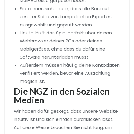
Mail-Adresse gutgeschrieben.
Sie können sicher sein, dass alle Boni auf
unserer Seite von kompetenten Experten
ausgewählt und geprüft werden.
Heute läuft das Spiel perfekt über deinen
Webbrowser deines PCs oder deines
Mobilgerätes, ohne dass du dafür eine
Software herunterladen musst.
Außerdem müssen häufig deine Kontodaten
verifiziert werden, bevor eine Auszahlung
möglich ist.
Die NGZ in den Sozialen
Medien
Wir haben dafür gesorgt, dass unsere Website
intuitiv ist und sich einfach durchklicken lässt.
Auf diese Weise brauchen Sie nicht lang, um