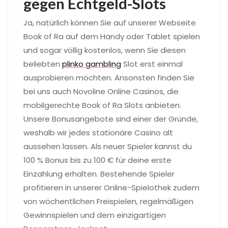
gegen Echtgeld-Slots
Ja, natürlich können Sie auf unserer Webseite
Book of Ra auf dem Handy oder Tablet spielen
und sogar völlig kostenlos, wenn Sie diesen
beliebten
plinko gambling
Slot erst einmal
ausprobieren möchten. Ansonsten finden Sie
bei uns auch Novoline Online Casinos, die
mobilgerechte Book of Ra Slots anbieten.
Unsere Bonusangebote sind einer der Gründe,
weshalb wir jedes stationäre Casino alt
aussehen lassen. Als neuer Spieler kannst du
100 % Bonus bis zu 100 € für deine erste
Einzahlung erhalten. Bestehende Spieler
profitieren in unserer Online-Spielothek zudem
von wöchentlichen Freispielen, regelmäßigen
Gewinnspielen und dem einzigartigen