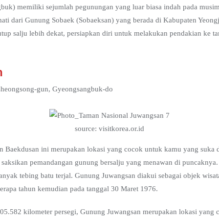
uk) memiliki sejumlah pegunungan yang luar biasa indah pada musim
kmati dari Gunung Sobaek (Sobaeksan) yang berada di Kabupaten Yeon
up salju lebih dekat, persiapkan diri untuk melakukan pendakian ke 
n
 Cheongsong-gun, Gyeongsangbuk-do
source: visitkorea.or.id
Baekdusan ini merupakan lokasi yang cocok untuk kamu yang suka d
an saksikan pemandangan gunung bersalju yang menawan di puncaknya.
yak tebing batu terjal. Gunung Juwangsan diakui sebagai objek wisat
berapa tahun kemudian pada tanggal 30 Maret 1976.
05.582 kilometer persegi, Gunung Juwangsan merupakan lokasi yang co