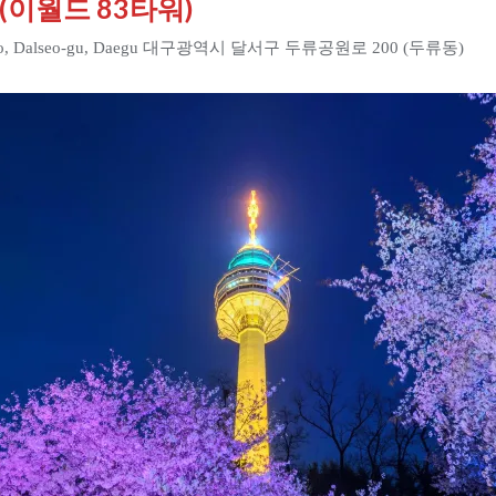
er (이월드 83타워)
won-ro, Dalseo-gu, Daegu 대구광역시 달서구 두류공원로 200 (두류동)