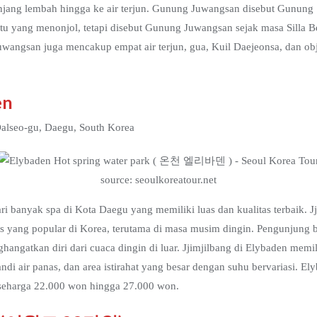
panjang lembah hingga ke air terjun. Gunung Juwangsan disebut Gunung
tu yang menonjol, tetapi disebut Gunung Juwangsan sejak masa Silla Be
uwangsan juga mencakup empat air terjun, gua, Kuil Daejeonsa, dan obj
en
alseo-gu, Daegu, South Korea
source: seoulkoreatour.net
i banyak spa di Kota Daegu yang memiliki luas dan kualitas terbaik. J
 yang popular di Korea, terutama di masa musim dingin. Pengunjung 
ngatkan diri dari cuaca dingin di luar. Jjimjilbang di Elybaden memili
ndi air panas, dan area istirahat yang besar dengan suhu bervariasi. 
 seharga 22.000 won hingga 27.000 won.