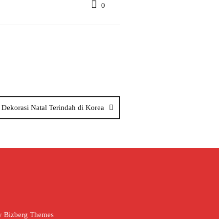
0
 Dekorasi Natal Terindah di Korea
y
Bizberg Themes