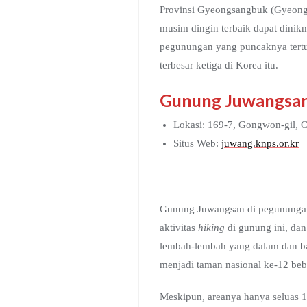
Provinsi Gyeongsangbuk (Gyeongb
musim dingin terbaik dapat dini
pegunungan yang puncaknya tertut
terbesar ketiga di Korea itu.
Gunung Juwangsa
Lokasi: 169-7, Gongwon-gil,
Situs Web:
juwang.knps.or.kr
Gunung Juwangsan di pegunungan 
aktivitas
hiking
di gunung ini, d
lembah-lembah yang dalam dan ban
menjadi taman nasional ke-12 be
Meskipun, areanya hanya seluas 1