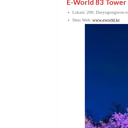
E-World 83 Tow
Lokasi: 200, Duryugong
Situs Web:
www.eworld.kr