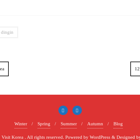
dingin
rea
12
Winter
Spring
Summer
Autumn
Blog
isit Korea . All rights reserved.
Powered by
WordPress
&
Designed b