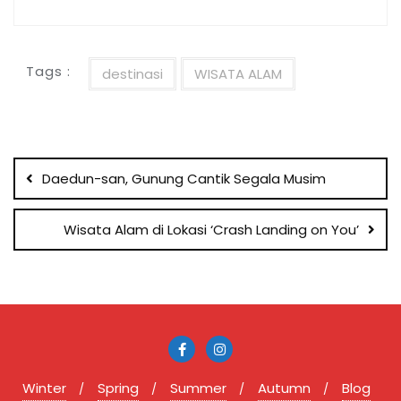
Tags :
destinasi
WISATA ALAM
Post
navigation
Daedun-san, Gunung Cantik Segala Musim
Wisata Alam di Lokasi ‘Crash Landing on You’
Winter
Spring
Summer
Autumn
Blog