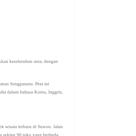
kkan keseluruhan area, dengan
aman Songpanaru. Peta ini
edia dalam bahasa Korea, Inggris,
 wisata terbaru di Suwon. Jalan
a sekitar 90 toko yang berbeda,