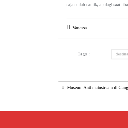
saja sudah cantik, apalagi saat ti
Vanessa
Tags :
destina
Post
Museum Anti mainstream di Gan
navigation