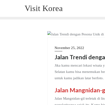
Skip
Visit Korea
to
content
DESTINASI
November 25, 2022
Jalan Trendi deng
Jika kamu mencari lokasi wisata 
Selatan kamu bisa menemukan ber
untuk kamu jadikan latar berfoto.
Jalan Mangnidan-g
Jalan Mangnidan-gil terletak di 
popularitasnya sejak itu. Kamu b