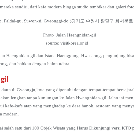
reka sendiri, dari kafe modern hingga studio tembikar dan galeri foto
n-ro, Paldal-gu, Suwon-si, Gyeonggi-do (경기도 수원시 팔달구 화서문로 
source: visitkorea.or.id
Jalan Haengnidan-gil dan Istana Haenggung Hwaseong, pengunjung bis
ong, dan bahkan dengan balon udara.
gil
 daun di Gyeongju,kota yang dipenuhi dengan tempat-tempat bersejara
an lengkap tanpa kunjungan ke Jalan Hwangnidan-gil. Jalan ini men
ui kafe-kafe atap yang menghadap ke desa hanok, restoran yang menya
ya modern.
agai salah satu dari 100 Objek Wisata yang Harus Dikunjungi versi KTO