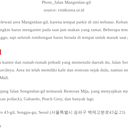
source: visitkorea.or.id
ewati area Mangnidan-gil, karena tempat parkir di sini terbatas. Kebany
ngkin harus mengantre pada saat jam makan yang ramai. Beberapa temp
unggu, tapi seluruh rombongan harus berada di tempat untuk masuk saat g
l
ah kantor dan rumah-rumah pribadi yang memenuhi daerah itu, Jalan Son
ecilnya. Area ini telah memiliki kafe dan restoran sejak dulu, namun te
Mall.
anjang Jalan Songnidan-gil termasuk Restoran Mija, yang menyajikan
my
kan pollack), Gabaedo, Peach Grey, dan banyak lagi.
obun-ro 43-gil, Songpa-gu, Seoul (서울특별시 송파구 백제고분로43길 23)
a