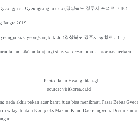
-ro, Gyeongju-si, Gyeongsangbuk-do (경상북도 경주시 포석로 1080)
 Jangte 2019
o, Gyeongju-si, Gyeongsangbuk-do (경상북도 경주시 봉황로 33-1)
rut bulan; silakan kunjungi situs web resmi untuk informasi terbaru
source: visitkorea.or.id
ng pada akhir pekan agar kamu juga bisa menikmati Pasar Bebas Gyeo
gu di wilayah utara Kompleks Makam Kuno Daereungwon. Di sini kamu 
tangan.