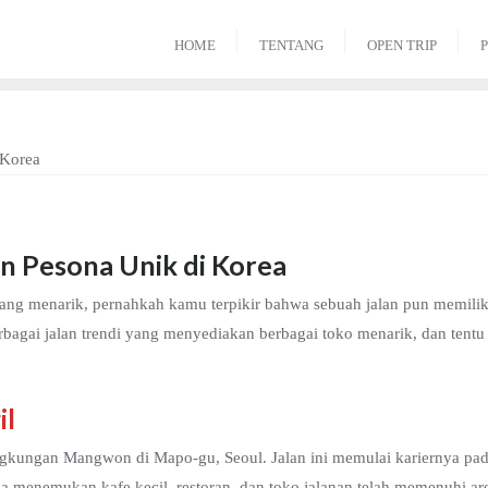
HOME
TENTANG
OPEN TRIP
P
an Pesona Unik di Korea
yang menarik, pernahkah kamu terpikir bahwa sebuah jalan pun memilik
bagai jalan trendi yang menyediakan berbagai toko menarik, dan tent
il
lingkungan Mangwon di Mapo-gu, Seoul. Jalan ini memulai kariernya pa
isa menemukan kafe kecil, restoran, dan toko jalanan telah memenuhi 