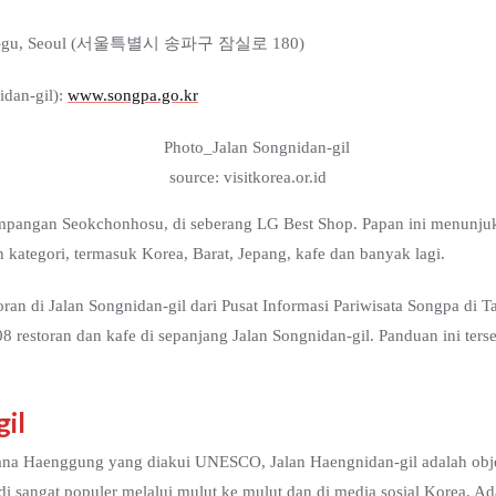
ongpa-gu, Seoul (서울특별시 송파구 잠실로 180)
idan-gil):
www.songpa.go.kr
source: visitkorea.or.id
simpangan Seokchonhosu, di seberang LG Best Shop. Papan ini menunju
n kategori, termasuk Korea, Barat, Jepang, kafe dan banyak lagi.
an di Jalan Songnidan-gil dari Pusat Informasi Pariwisata Songpa di T
 restoran dan kafe di sepanjang Jalan Songnidan-gil. Panduan ini ters
il
ana Haenggung yang diakui UNESCO, Jalan Haengnidan-gil adalah objek
adi sangat populer melalui mulut ke mulut dan di media sosial Korea. Ad