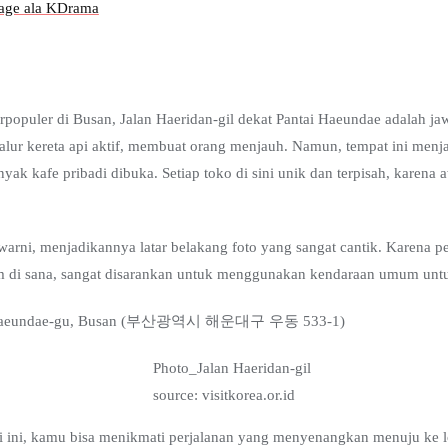
tage ala KDrama
erpopuler di Busan, Jalan Haeridan-gil dekat Pantai Haeundae adalah j
 jalur kereta api aktif, membuat orang menjauh. Namun, tempat ini menja
anyak kafe pribadi dibuka. Setiap toko di sini unik dan terpisah, karen
rni, menjadikannya latar belakang foto yang sangat cantik. Karena p
di sana, sangat disarankan untuk menggunakan kendaraan umum untuk
ng, Haeundae-gu, Busan (부산광역시 해운대구 우동 533-1)
source: visitkorea.or.id
i ini, kamu bisa menikmati perjalanan yang menyenangkan menuju ke lo