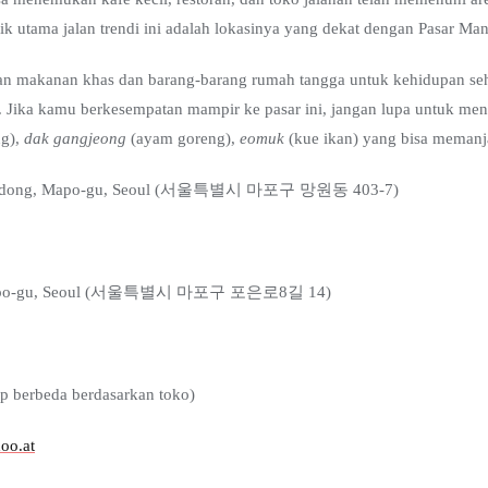
rik utama jalan trendi ini adalah lokasinya yang dekat dengan Pasar M
han makanan khas dan barang-barang rumah tangga untuk kehidupan sehar
Jika kamu berkesempatan mampir ke pasar ini, jangan lupa untuk men
ng),
dak gangjeong
(ayam goreng),
eomuk
(kue ikan) yang bisa memanj
won-dong, Mapo-gu, Seoul (서울특별시 마포구 망원동 403-7)
il, Mapo-gu, Seoul (서울특별시 마포구 포은로8길 14)
up berbeda berdasarkan toko)
oo.at