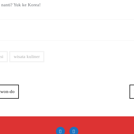
ba nanti? Yuk ke Korea!
si
wisata kuliner
gwon-do