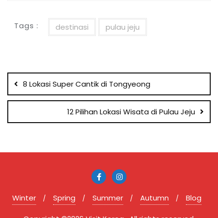
Tags :
destinasi
pulau jeju
Post
navigation
8 Lokasi Super Cantik di Tongyeong
12 Pilihan Lokasi Wisata di Pulau Jeju
Winter
Spring
Summer
Autumn
Blog