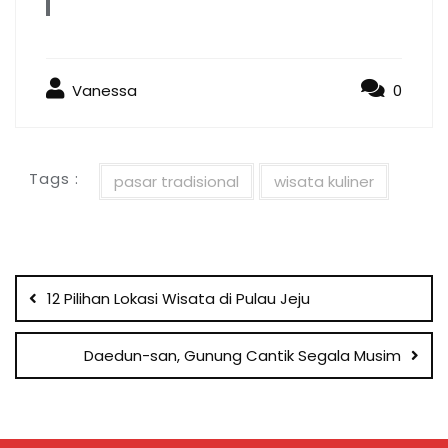
Vanessa
0
Tags :
pasar tradisional
wisata kuliner
Post
navigation
12 Pilihan Lokasi Wisata di Pulau Jeju
Daedun-san, Gunung Cantik Segala Musim