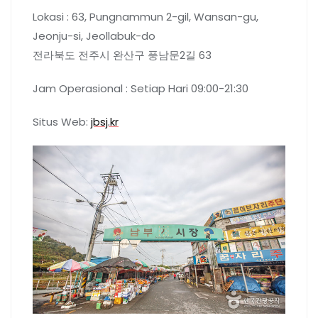
Lokasi : 63, Pungnammun 2-gil, Wansan-gu,
Jeonju-si, Jeollabuk-do
전라북도 전주시 완산구 풍남문2길 63
Jam Operasional : Setiap Hari 09:00-21:30
Situs Web:
jbsj.kr