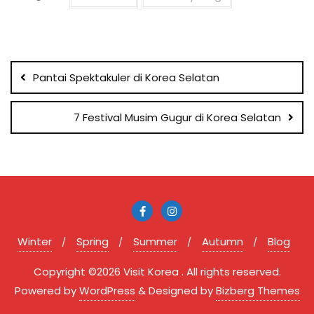
Post
navigation
Pantai Spektakuler di Korea Selatan
7 Festival Musim Gugur di Korea Selatan
Winter
Spring
Summer
Autumn
Blog
Copyright ©2026 Visit Korea . All rights reserved.
Powered by
WordPress
&
Designed by
Bizberg Themes