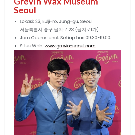
Grevin Wax Museum
Seoul
Lokasi: 23, Eulji-ro, Jung-gu, Seoul
서울특별시 중구 을지로 23 (을지로1가)
Jam Operasional: Setiap hari 09:30-19:00.
Situs Web:
www.grevin-seoul.com