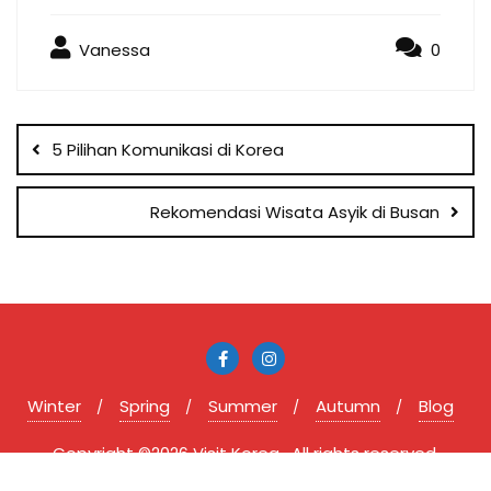
Vanessa
0
Post
navigation
5 Pilihan Komunikasi di Korea
Rekomendasi Wisata Asyik di Busan
Winter
Spring
Summer
Autumn
Blog
Copyright ©2026 Visit Korea . All rights reserved.
Powered by
WordPress
&
Designed by
Bizberg Themes